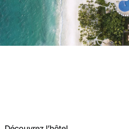
Vous n'êtes pas encore inscrit ?
Créer un compte
Profitez des avantages du programme
Meilleur prix garanti
Annulation gratuite
Gagnez une compensation en espèces avec vos
Upgrade gratuit
Découvrez l’hôtel