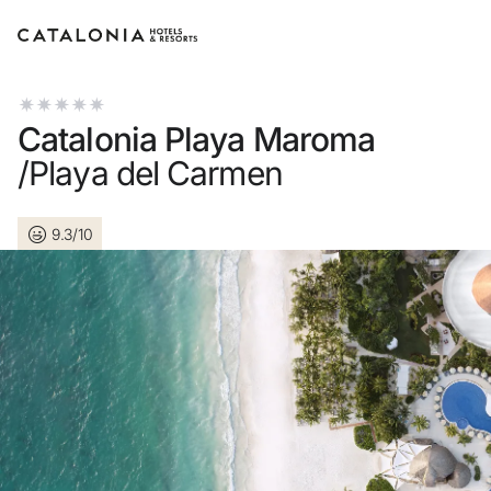
Connectez-vous à votre compte
Catalonia Playa Maroma
/Playa del Carmen
9.3/10
Vous avez oublié votre mot de passe ?
LOGIN
ou utilisez l’une de ces options
Connexion via Google
Connexion par adresse électronique uniquement