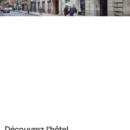
Vous n'êtes pas encore inscrit ?
Créer un compte
Profitez des avantages du programme
Meilleur prix garanti
Annulation gratuite
Gagnez une compensation en espèces avec vos
réservations
Upgrade gratuit
Découvrez l’hôtel