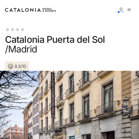
Connectez-vous à votre compte
Catalonia Puerta del Sol
/Madrid
9.3/10
Vous avez oublié votre mot de passe ?
LOGIN
ou utilisez l’une de ces options
Connexion via Google
Connexion par adresse électronique uniquement