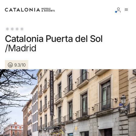
Connectez-vous à votre compte
Catalonia Puerta del Sol
/Madrid
9.3/10
Vous avez oublié votre mot de passe ?
LOGIN
ou utilisez l’une de ces options
Connexion via Google
Connexion par adresse électronique uniquement