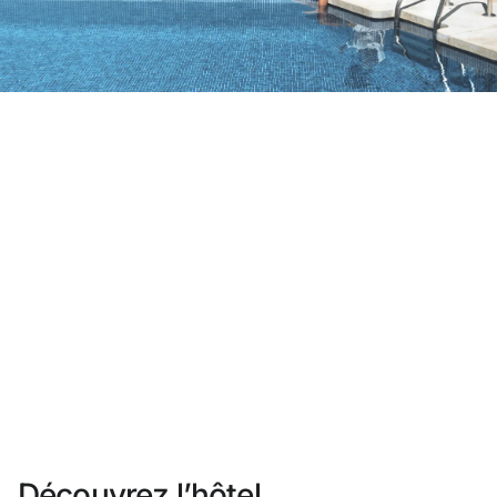
Vous n'êtes pas encore inscrit ?
Créer un compte
Profitez des avantages du programme
Meilleur prix garanti
Annulation gratuite
Gagnez une compensation en espèces avec vos
réservations
Upgrade gratuit
Découvrez l’hôtel