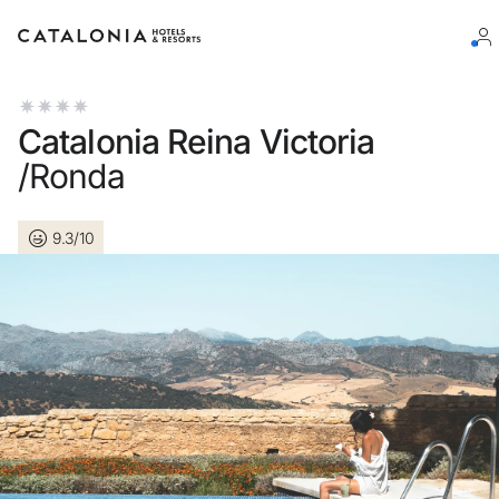
Connectez-vous à votre compte
Catalonia Reina Victoria
/Ronda
9.3/10
Vous avez oublié votre mot de passe ?
LOGIN
ou utilisez l’une de ces options
Connexion via Google
Connexion par adresse électronique uniquement