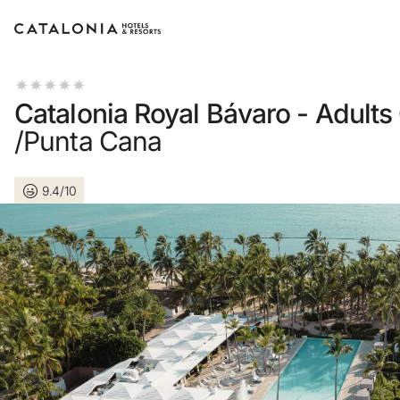
Connectez-vous à votre compte
Catalonia Royal Bávaro - Adults
/Punta Cana
9.4/10
Vous avez oublié votre mot de passe ?
LOGIN
ou utilisez l’une de ces options
Connexion via Google
Connexion par adresse électronique unique