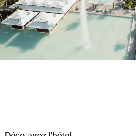
Vous n'êtes pas encore inscrit ?
Créer un compte
Profitez des avantages du programme
Meilleur prix garanti
Annulation gratuite
Gagnez une compensation en espèces ave
Upgrade gratuit
Découvrez l’hôtel