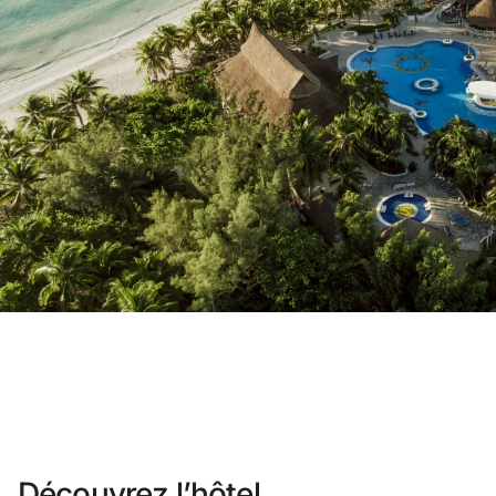
Vous n'êtes pas encore inscrit ?
Créer un compt
Profitez des avantages du progra
Meilleur prix garanti
Annulation gratuite
Gagnez une compensation en esp
Upgrade gratuit
Découvrez l’hôtel