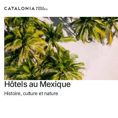
Connectez-vous à 
Vous avez 
ou utili
Hôtels au Mexique
Histoire, culture et nature
Connexion par 