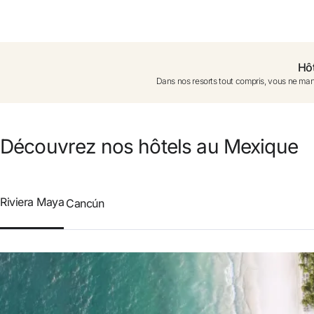
Vous n'êtes pas encore ins
Hô
Dans nos resorts tout compris, vous ne man
Profitez des avantages 
Meilleur prix garanti
Découvrez nos hôtels au Mexique
Annulation gratuite
Riviera Maya
Cancún
Gagnez une compensa
Upgrade gratuit