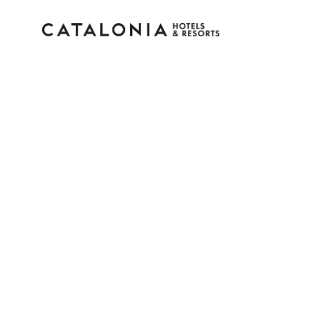
Accedi al tuo account
Hai dimenticato la password?
LOGIN
o usa una di queste opzioni