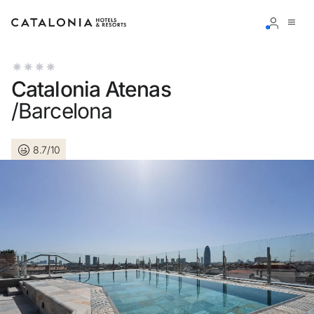
Accedi al tuo account
Catalonia Atenas
/Barcelona
8.7/10
Hai dimenticato la password?
LOGIN
o usa una di queste opzioni
Entra con Google
Accedere solo con l’email