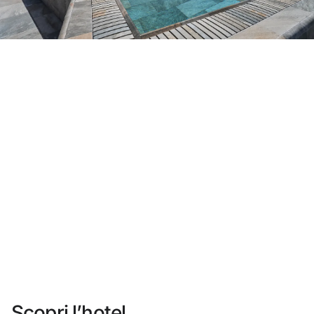
Non ti sei ancora registrato ?
Creare un account
Approfitta dei vantaggi di fare parte di
miglior prezzo garantito
Cancellazione gratuita
Guadagna denaro con le tue prenotazioni
Upgrade gratuito
Scopri l’hotel