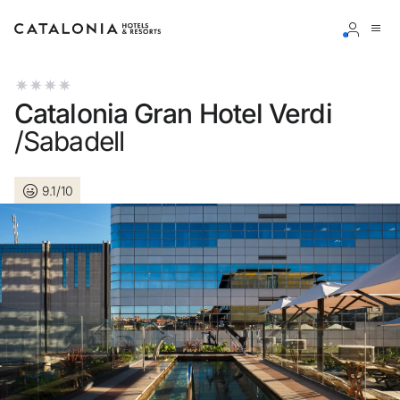
Accedi al tuo account
Catalonia Gran Hotel Verdi
/Sabadell
9.1/10
Hai dimenticato la password?
LOGIN
o usa una di queste opzioni
Entra con Google
Accedere solo con l’email