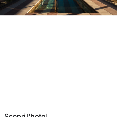
Non ti sei ancora registrato ?
Creare un account
Approfitta dei vantaggi di fare parte di
miglior prezzo garantito
Cancellazione gratuita
Guadagna denaro con le tue prenotazioni
Upgrade gratuito
Scopri l’hotel