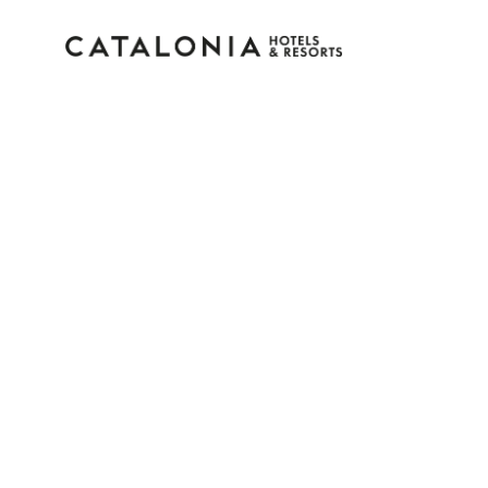
Accedi al tuo account
Hai dimenticato la password?
LOGIN
o usa una di queste opzioni