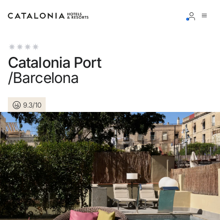
Accedi al tuo account
Catalonia Port
/Barcelona
9.3/10
Hai dimenticato la password?
LOGIN
o usa una di queste opzioni
Entra con Google
Accedere solo con l’email