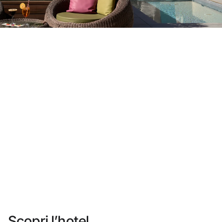
Non ti sei ancora registrato ?
Creare un account
Approfitta dei vantaggi di fare parte di
miglior prezzo garantito
Cancellazione gratuita
Guadagna denaro con le tue prenotazioni
Upgrade gratuito
Scopri l’hotel