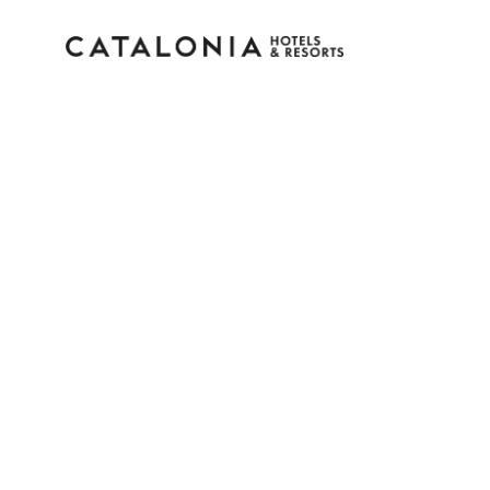
Accedi al tuo account
Hai dimenticato la password?
LOGIN
o usa una di queste opzioni