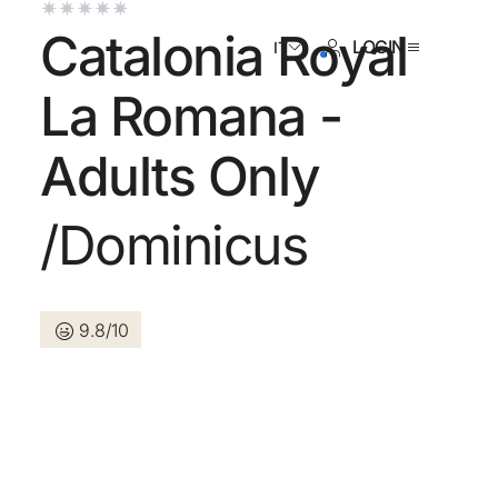
Catalonia Royal
LOGIN
IT
La Romana -
Adults Only
i ancora registrato ?
/Dominicus
Creare un account
9.8/10
a dei vantaggi di fare parte di
or prezzo garantito