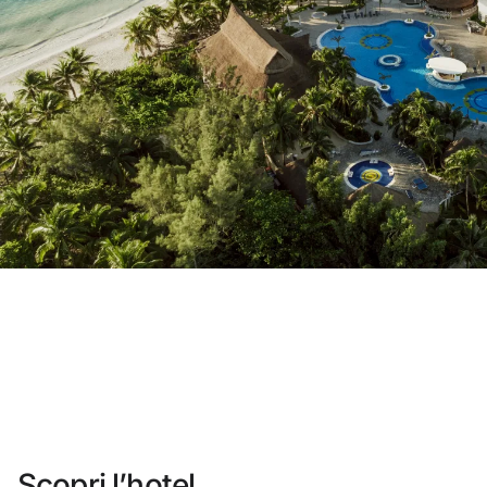
Non ti sei ancora registrato ?
Creare un account
Approfitta dei vantaggi di fare parte di
miglior prezzo garantito
Cancellazione gratuita
Guadagna denaro con le tue prenota
Upgrade gratuito
Scopri l’hotel