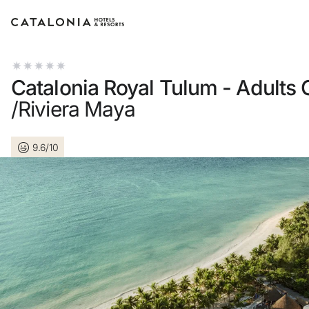
Accedi al tuo account
Catalonia Royal Tulum - Adults 
/Riviera Maya
9.6/10
Hai dimenticato la passwor
LOGIN
o usa una di queste opzi
Entra con Google
Accedere solo con l’emai