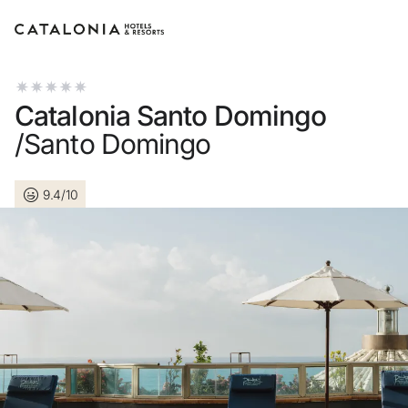
Accedi al tuo account
Catalonia Santo Domingo
/Santo Domingo
9.4/10
Hai dimenticato la password?
LOGIN
o usa una di queste opzioni
Entra con Google
Accedere solo con l’email