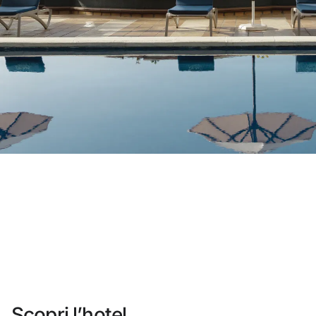
Non ti sei ancora registrato ?
Creare un account
Approfitta dei vantaggi di fare parte di
miglior prezzo garantito
Cancellazione gratuita
Guadagna denaro con le tue prenotazio
Upgrade gratuito
Scopri l’hotel