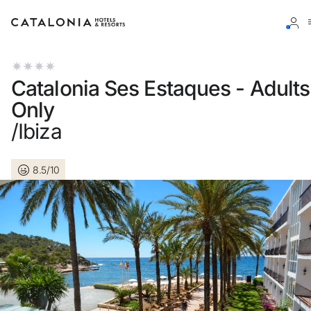
Accedi al tuo account
Catalonia Ses Estaques - Adults
Only
/Ibiza
Hai dimenticato la password?
8.5/10
LOGIN
o usa una di queste opzioni
Entra con Google
Accedere solo con l’email