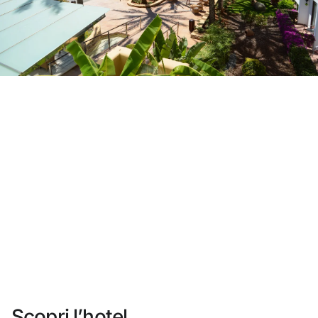
Non ti sei ancora registrato ?
Creare un account
Approfitta dei vantaggi di fare parte di
miglior prezzo garantito
Cancellazione gratuita
Guadagna denaro con le tue prenotazioni
Upgrade gratuito
Scopri l’hotel