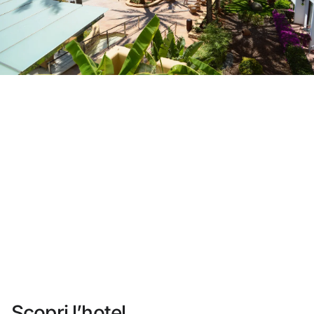
Non ti sei ancora registrato ?
Creare un account
Approfitta dei vantaggi di fare parte di
miglior prezzo garantito
Cancellazione gratuita
Guadagna denaro con le tue prenotazioni
Upgrade gratuito
Scopri l’hotel