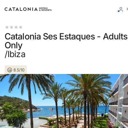
Accedi al tuo account
Catalonia Ses Estaques - Adults
Only
/Ibiza
Hai dimenticato la password?
8.5/10
LOGIN
o usa una di queste opzioni
Entra con Google
Accedere solo con l’email