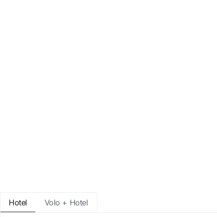
Entra con Google
Accedere solo con l’email
Hotel
Volo + Hotel