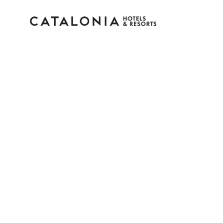
Accedi al tuo account
Hai dimenticato la password?
LOGIN
o usa una di queste opzioni