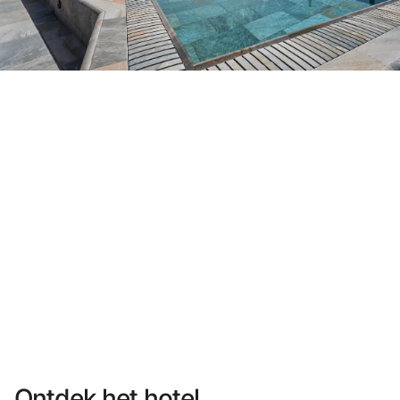
Heb je nog geen account?
Een account aanmaken
Geniet van de voordelen om deel uit te maken van
Gegarandeerd de beste prijs
Gratis annuleren
Verdien geld met je boekingen
Gratis upgrade
Ontdek het hotel