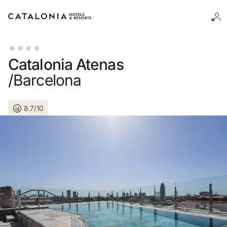
Log in op je account
Catalonia Atenas
/Barcelona
8.7/10
Wachtwoord vergeten?
Log in
of gebruik een van deze opties
Aanmelden met Google
Sessie beginnen met enkel e-mailadres