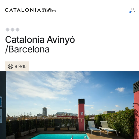
Log in op je account
Catalonia Avinyó
/Barcelona
8.9/10
Wachtwoord vergeten?
Log in
of gebruik een van deze opties
Aanmelden met Google
Sessie beginnen met enkel e-mailadres