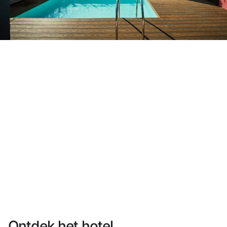
Heb je nog geen account?
Een account aanmaken
Geniet van de voordelen om deel uit te maken van
Gegarandeerd de beste prijs
Gratis annuleren
Verdien geld met je boekingen
Gratis upgrade
Ontdek het hotel