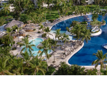
Heb je nog geen account?
Een account aanma
Geniet van de voordelen om deel uit te m
Gegarandeerd de beste prijs
Gratis annuleren
Verdien geld met je boekingen
Gratis upgrade