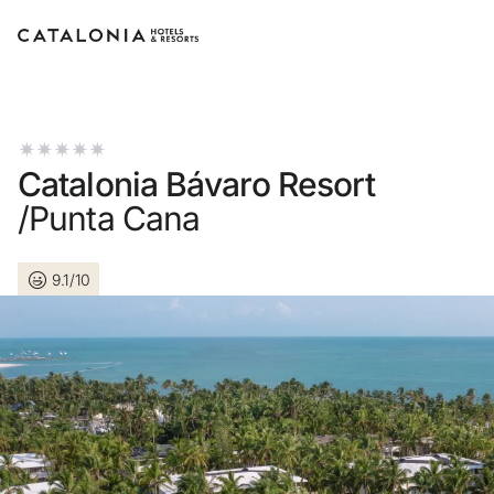
Log in op je account
Catalonia Bávaro Resort
/Punta Cana
Wachtwoord verget
9.1/10
Log in
of gebruik een van dez
Aanmelden met G
Sessie beginnen met enkel 