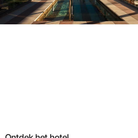
Heb je nog geen account?
Een account aanmaken
Geniet van de voordelen om deel uit te maken van
Gegarandeerd de beste prijs
Gratis annuleren
Verdien geld met je boekingen
Gratis upgrade
Ontdek het hotel