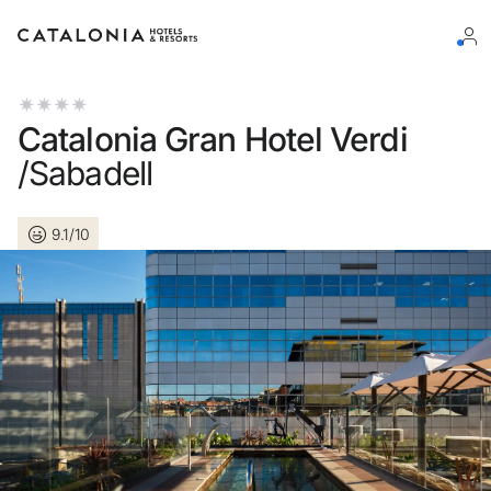
Log in op je account
Catalonia Gran Hotel Verdi
/Sabadell
9.1/10
Wachtwoord vergeten?
Log in
of gebruik een van deze opties
Aanmelden met Google
Sessie beginnen met enkel e-mailadres