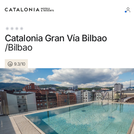
Log in op je account
Catalonia Gran Vía Bilbao
/Bilbao
9.3/10
Wachtwoord vergeten?
Log in
of gebruik een van deze opties
Aanmelden met Google
Sessie beginnen met enkel e-mailadres