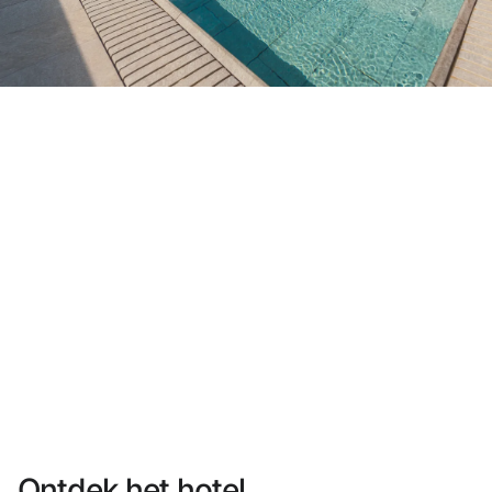
Heb je nog geen account?
Een account aanmaken
Geniet van de voordelen om deel uit te maken van
Gegarandeerd de beste prijs
Gratis annuleren
Verdien geld met je boekingen
Gratis upgrade
Ontdek het hotel