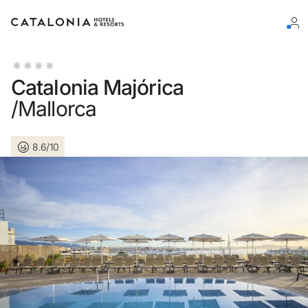
Log in op je account
Catalonia Majórica
/Mallorca
8.6/10
Wachtwoord vergeten?
Log in
of gebruik een van deze opties
Aanmelden met Google
Sessie beginnen met enkel e-mailadres