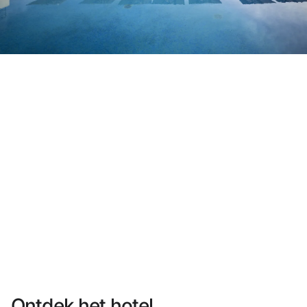
Heb je nog geen account?
Een account aanmaken
Geniet van de voordelen om deel uit te maken van
Gegarandeerd de beste prijs
Gratis annuleren
Verdien geld met je boekingen
Gratis upgrade
Ontdek het hotel