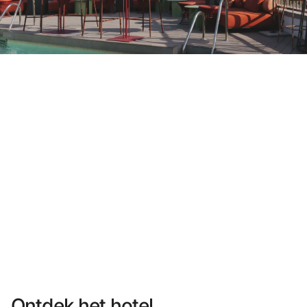
Heb je nog geen account?
Een account aanmaken
Geniet van de voordelen om deel uit te maken van
Gegarandeerd de beste prijs
Gratis annuleren
Verdien geld met je boekingen
Gratis upgrade
Ontdek het hotel