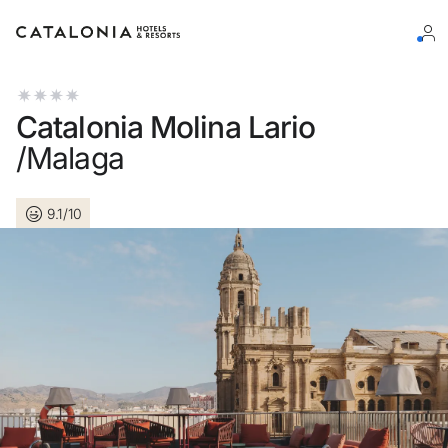
Log in op je account
Catalonia Molina Lario
/Malaga
9.1/10
Wachtwoord vergeten?
Log in
of gebruik een van deze opties
Aanmelden met Google
Sessie beginnen met enkel e-mailadres