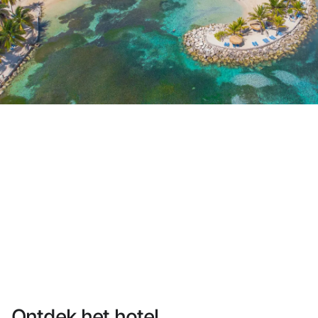
Heb je nog geen account?
Een account aanmaken
Geniet van de voordelen om deel uit te maken van
Gegarandeerd de beste prijs
Gratis annuleren
Verdien geld met je boekingen
Gratis upgrade
Ontdek het hotel