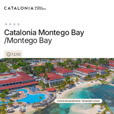
Log in op je account
Catalonia Montego Bay
/Montego Bay
7.2/10
Wachtwoord vergeten?
Log in
of gebruik een van deze opties
Aanmelden met Google
Sessie beginnen met enkel e-mailadres