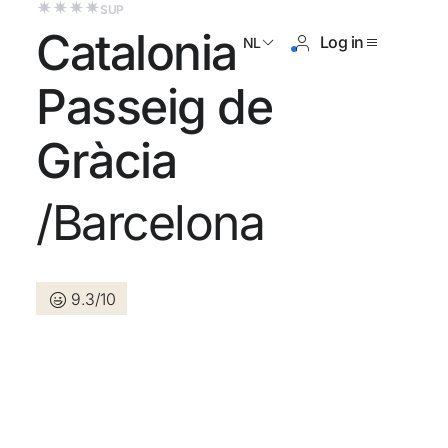
SUP
Catalonia
Log in
NL
Passeig de
Gràcia
og geen account?
/Barcelona
Een account aanmaken
9.3/10
n de voordelen om deel uit te
an
randeerd de beste prijs