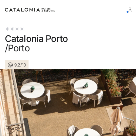
Log in op je account
Catalonia Porto
/Porto
9.2/10
Wachtwoord vergeten?
Log in
of gebruik een van deze opties
Aanmelden met Google
Sessie beginnen met enkel e-mailadres