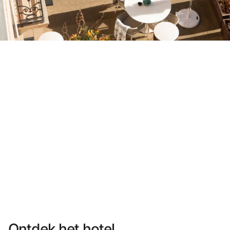
Heb je nog geen account?
Een account aanmaken
Geniet van de voordelen om deel uit te maken van
Gegarandeerd de beste prijs
Gratis annuleren
Verdien geld met je boekingen
Gratis upgrade
Ontdek het hotel