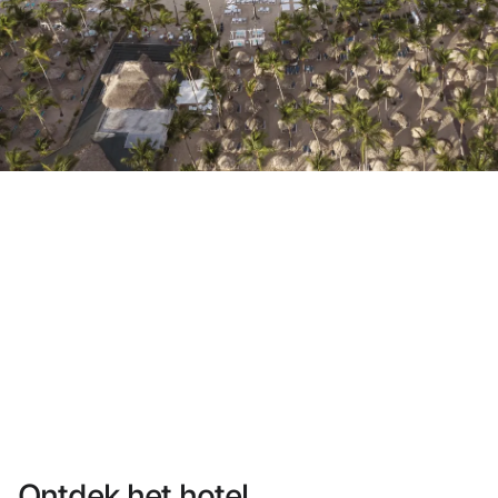
Heb je nog geen account?
Een account aanmaken
Geniet van de voordelen om deel uit te maken van
Gegarandeerd de beste prijs
Gratis annuleren
Verdien geld met je boekingen
Gratis upgrade
Ontdek het hotel