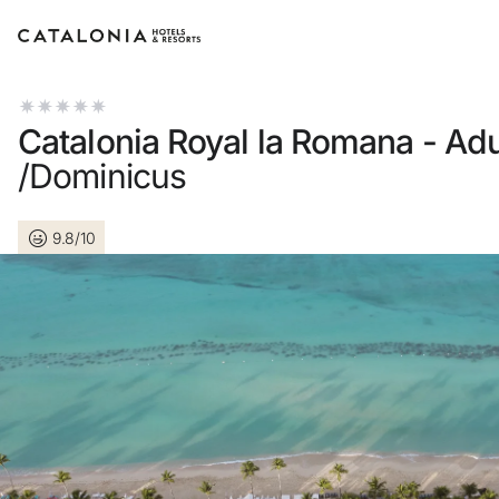
Log in op je account
Catalonia Royal la Romana - Adu
/Dominicus
9.8/10
Wachtwoord vergeten?
Log in
of gebruik een van deze opties
Aanmelden met Google
Sessie beginnen met enkel e-mailadres