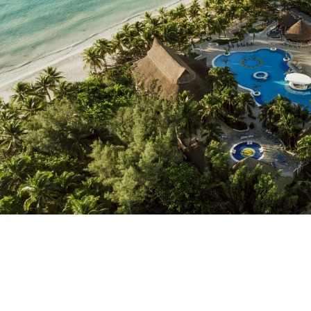
Heb je nog geen account?
Een account aanmak
Geniet van de voordelen om deel uit te ma
Gegarandeerd de beste prijs
Gratis annuleren
Verdien geld met je boekingen
Gratis upgrade