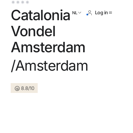
Catalonia
Log in
NL
Vondel
Amsterdam
og geen account?
/Amsterdam
Een account aanmaken
8.8/10
n de voordelen om deel uit te
an
randeerd de beste prijs