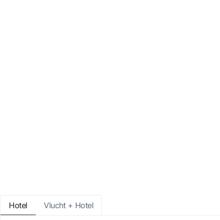
Aanmelden met Google
Sessie beginnen met enkel e-mailad
Hotel
Vlucht + Hotel