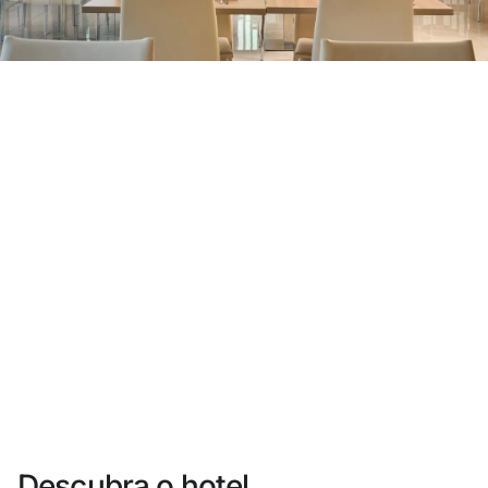
Você ainda não se cadastrou ?
Criar uma conta
Desfrute dos benefícios de fazer parte de
O melhor preço garantido
Cancelamento gratuito
Ganhe dinheiro com as suas reservas
Upgrade gratuito
Descubra o hotel