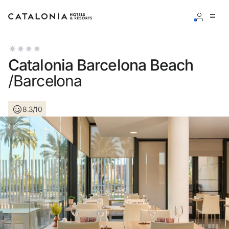
Inicie sessão na sua conta
Catalonia Barcelona Beach
/Barcelona
8.3/10
Esqueceu-se da palavra-passe?
LOGIN
ou utilize uma destas opções
Entre com o Google
Iniciar sessão apenas com e-mail