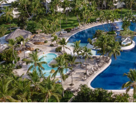
Você ainda não se cadastrou ?
Criar uma co
Desfrute dos benefícios de fazer pa
O melhor preço garantido
Cancelamento gratuito
Ganhe dinheiro com as suas res
Upgrade gratuito