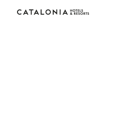
Inicie sessão na sua c
Esqueceu-se da palavra-passe?
LOGIN
ou utilize uma destas opções