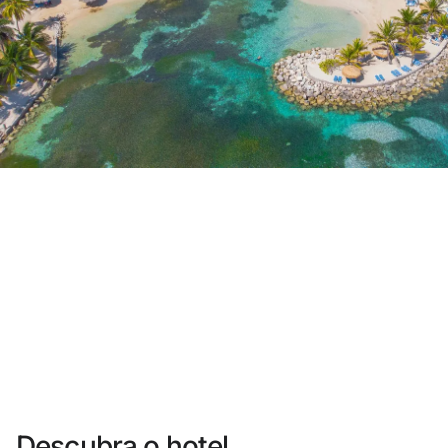
Você ainda não se cadastrou ?
Criar uma conta
Desfrute dos benefícios de fazer parte de
O melhor preço garantido
Cancelamento gratuito
Ganhe dinheiro com as suas reservas
Upgrade gratuito
Descubra o hotel