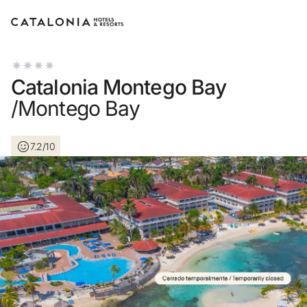
Inicie sessão na sua conta
Catalonia Montego Bay
/Montego Bay
7.2/10
Esqueceu-se da palavra-passe?
LOGIN
ou utilize uma destas opções
Entre com o Google
Iniciar sessão apenas com e-mail