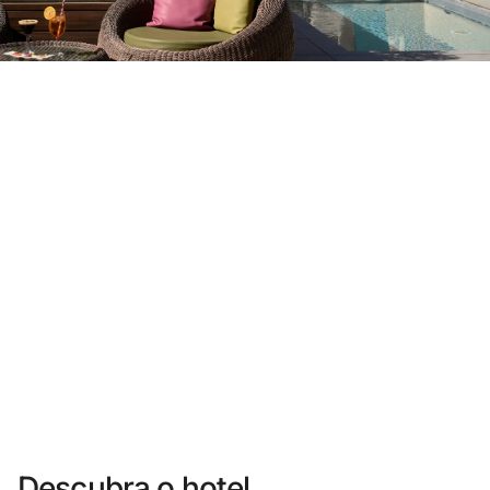
Você ainda não se cadastrou ?
Criar uma conta
Desfrute dos benefícios de fazer parte de
O melhor preço garantido
Cancelamento gratuito
Ganhe dinheiro com as suas reservas
Upgrade gratuito
Descubra o hotel