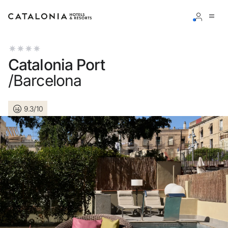
Inicie sessão na sua conta
Catalonia Port
/Barcelona
9.3/10
Esqueceu-se da palavra-passe?
LOGIN
ou utilize uma destas opções
Entre com o Google
Iniciar sessão apenas com e-mail