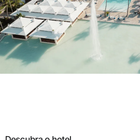
Você ainda não se cadastrou ?
Criar uma conta
Desfrute dos benefícios de fazer parte d
O melhor preço garantido
Cancelamento gratuito
Ganhe dinheiro com as suas reservas
Upgrade gratuito
Descubra o hotel