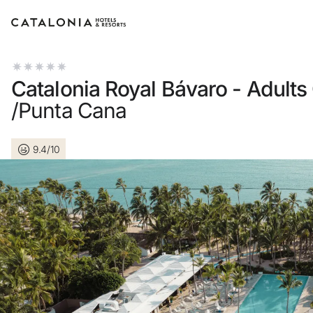
Inicie sessão na sua conta
Catalonia Royal Bávaro - Adults
/Punta Cana
9.4/10
Esqueceu-se da palavra-pass
LOGIN
ou utilize uma destas opçõ
Entre com o Google
Iniciar sessão apenas com e-m