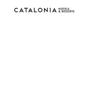
Inicie sessão na sua c
Esqueceu-se da palavra-passe?
LOGIN
ou utilize uma destas opções