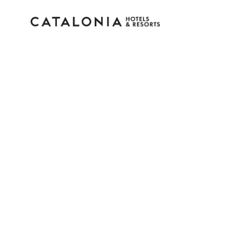
Inicie sessão na sua c
Esqueceu-se da palavra-passe?
LOGIN
ou utilize uma destas opções