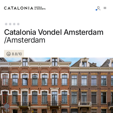
Inicie sessão na sua conta
Catalonia Vondel Amsterdam
/Amsterdam
8.8/10
Esqueceu-se da palavra-passe?
LOGIN
ou utilize uma destas opções
Entre com o Google
Iniciar sessão apenas com e-mail