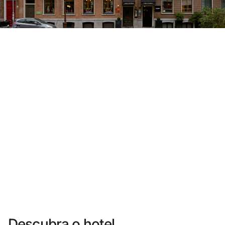
Você ainda não se cadastrou ?
Criar uma conta
Desfrute dos benefícios de fazer parte de
O melhor preço garantido
Cancelamento gratuito
Ganhe dinheiro com as suas reservas
Upgrade gratuito
Descubra o hotel