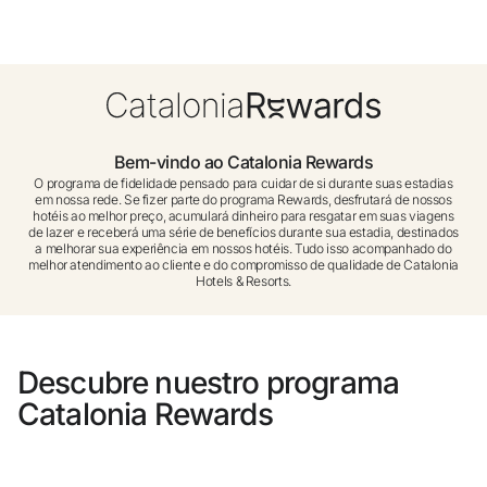
Você ainda não se cadastrou ?
Criar uma conta
Desfrute dos benefícios de fazer parte de
Bem-vindo ao Catalonia Rewards
O programa de fidelidade pensado para cuidar de si durante suas estadias
em nossa rede. Se fizer parte do programa Rewards, desfrutará de nossos
hotéis ao melhor preço, acumulará dinheiro para resgatar em suas viagens
O melhor preço garantido
de lazer e receberá uma série de benefícios durante sua estadia, destinados
a melhorar sua experiência em nossos hotéis. Tudo isso acompanhado do
melhor atendimento ao cliente e do compromisso de qualidade de Catalonia
Hotels & Resorts.
Cancelamento gratuito
Ganhe dinheiro com as suas reservas
Descubre nuestro programa
Catalonia Rewards
Upgrade gratuito