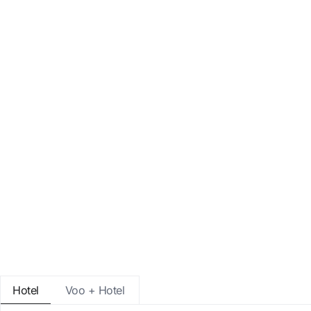
Entre com o Google
Iniciar sessão apenas com e-mail
Hotel
Voo + Hotel