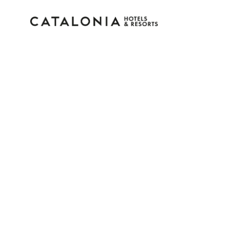
Inicie sessão na sua c
Esqueceu-se da palavra-passe?
LOGIN
ou utilize uma destas opções