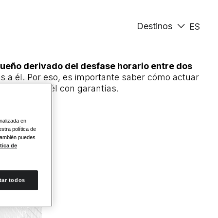
Destinos
ES
sueño derivado del desfase horario entre dos
a él. Por eso, es importante saber cómo actuar
nfrentarte a él con garantías.
onalizada en
stra política de
 También puedes
tica de
tar todos