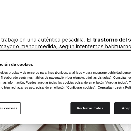
o trabajo en una auténtica pesadilla. El
trastorno del 
mayor o menor medida, según intentemos habituarnos 
amos a ofrecerte toda la información necesaria para e
ación de cookies
okies propias y de terceros para fines técnicos, analíticos y para mostrarte publicidad pers
fil elaborado según tus hábitos de navegación (por ejemplo, páginas visitadas). Consulta nue
 más información. Puedes aceptar todas las cookies pulsando en el botón “Aceptar todos”.
, o bien rechazar su uso, pulsando en el botón “Configurar cookies”.
Consulta nuestra Polí
ar cookies
Rechazar todos
Acep