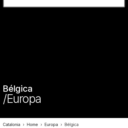
Bélgica
/Europa
Catalonia
›
Home
›
Europa
›
Bélgica