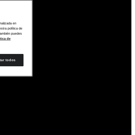
onalizada en
stra política de
 También puedes
tica de
tar todos