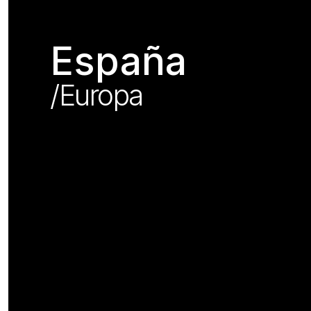
España
/Europa