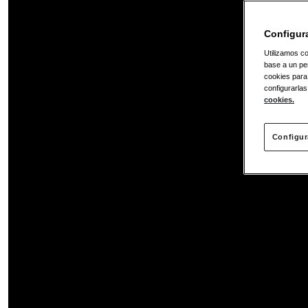
Configur
Utilizamos co
base a un per
cookies para
configurarlas
cookies.
Configur