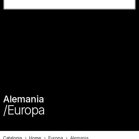
Alemania
/Europa
Catalonia
›
Home
›
Europa
›
Alemania