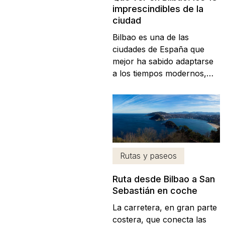
imprescindibles de la
ciudad
Bilbao es una de las
ciudades de España que
mejor ha sabido adaptarse
a los tiempos modernos,
tanto en apariencia como
en servicios. Su antiguo
aspecto sobrio e industrial
ha dado paso a una ciudad
moderna y europea, cuna
del arte vanguardista y la
Rutas y paseos
cocina de alto nivel. En sus
calles es posible visitar...
Ruta desde Bilbao a San
Sebastián en coche
La carretera, en gran parte
costera, que conecta las