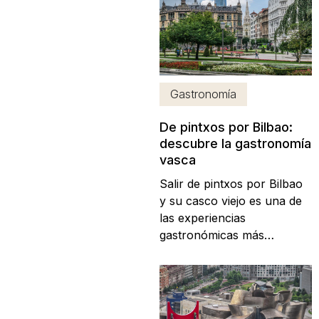
años, la ha convertido en
todo un reclamo tanto para
el turismo nacional como
internacional y durante su
Semana Grande, Bilbao
Gastronomía
multiplica...
De pintxos por Bilbao:
descubre la gastronomía
vasca
Salir de pintxos por Bilbao
y su casco viejo es una de
las experiencias
gastronómicas más
satisfactorias que pueden
disfrutarse en nuestro país.
¿Se te ocurre mejor forma
de conocer la ciudad que