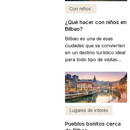
sus numerosos y variados
Con niños
museos....
¿Qué hacer con niños en
Bilbao?
Bilbao es una de esas
ciudades que se convierten
en un destino turístico ideal
para todo tipo de visitas
vacacionales gracias a su
variada oferta hostelera,
cultural y de ocio. Se trata,
por ejemplo, de una ciudad
genial para disfrutar de
unas completas vacaciones
en familia. Y como sabemos
Lugares de interés
que...
Pueblos bonitos cerca