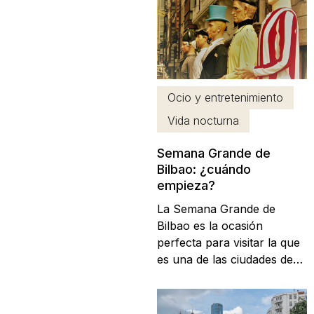
Museos de arte pictórico
más importantes de Europa.
De todos los museos de
Bilbao, el Museo Bellas
Artes destaca entre otros
aspectos...
Ocio y entretenimiento
Vida nocturna
Semana Grande de
Bilbao: ¿cuándo
empieza?
La Semana Grande de
Bilbao es la ocasión
perfecta para visitar la que
es una de las ciudades de
moda en todo nuestro país.
Su crecimiento y
renovación en los últimos