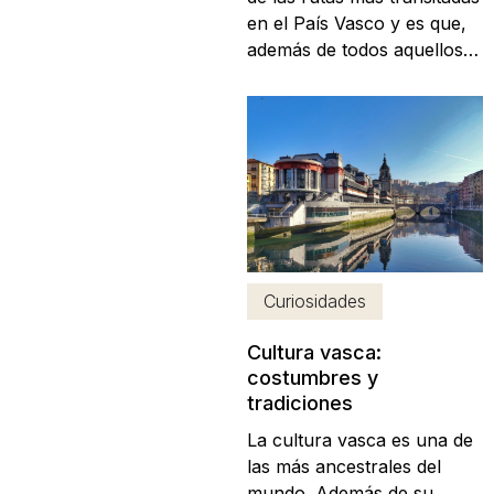
en el País Vasco y es que,
además de todos aquellos
que se ponen marcha
diariamente por motivos
profesionales, otros miles
de turistas completan cada
día este mismo recorrido
para poder conocer dos de
las ciudades con más
atractivos de la región. Si...
Curiosidades
Cultura vasca:
costumbres y
tradiciones
La cultura vasca es una de
las más ancestrales del
mundo. Además de su