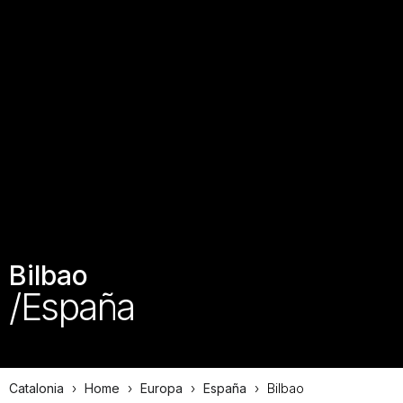
Bilbao
/España
Catalonia
›
Home
›
Europa
›
España
›
Bilbao