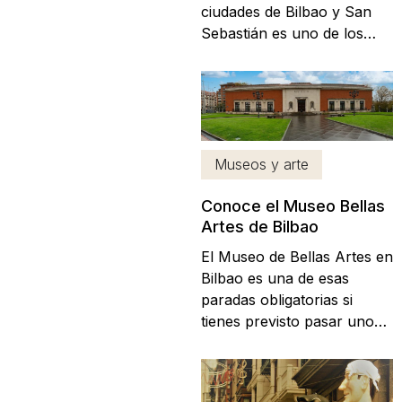
ciudades de Bilbao y San
Sebastián es uno de los
itinerarios más bellos de
todo nuestro país. El
trayecto combina parajes
naturales de ensueño con
maravillosos pueblos en los
que siempre merece la
Museos y arte
pena realizar un alto en el
Conoce el Museo Bellas
camino. Si deseas...
Artes de Bilbao
El Museo de Bellas Artes en
Bilbao es una de esas
paradas obligatorias si
tienes previsto pasar unos
días de vacaciones en la
ciudad. No en vano,
hablamos de uno de los