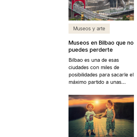
un paseo entre tasca y
tasca, taberna y taberna,
dejándote seducir por los
sabores más característicos
Museos y arte
del...
Museos en Bilbao que no
puedes perderte
Bilbao es una de esas
ciudades con miles de
posibilidades para sacarle el
máximo partido a unas
buenas vacaciones.
Además de su oferta
gastronómica y cultural,
destaca por disfrutar de un
patrimonio artístico
incomparable repartido por
toda la ciudad, a lo largo de