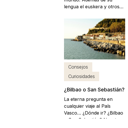
lengua el euskera y otros
símbolos tan característicos
como la txapela o su juego
de pelota, esta rica cultura
encierra muchos otros
secretos. ¿Tienes previsto
viajar al País Vasco en los
próximos días y te gustaría
conocer de...
Consejos
Curiosidades
¿Bilbao o San Sebastián?
La eterna pregunta en
cualquier viaje al País
Vasco… ¿Dónde ir? ¿Bilbao
o San Sebastián? Nuestra
recomendación es que