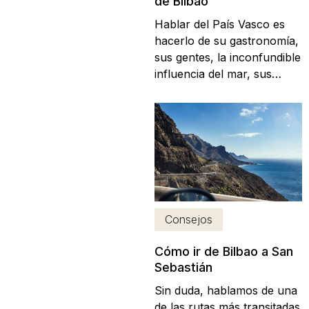
de Bilbao
Hablar del País Vasco es
hacerlo de su gastronomía,
sus gentes, la inconfundible
influencia del mar, sus
elegantes ciudades y
especialmente, sus
preciosos pueblos. Museo
Guggenheim en Bilbao
Distribuidos por toda la
región, los pueblecitos y
aldeas de la costa de
Bizkaia y el interior, son
Consejos
uno de...
Cómo ir de Bilbao a San
Sebastián
Sin duda, hablamos de una
de las rutas más transitadas