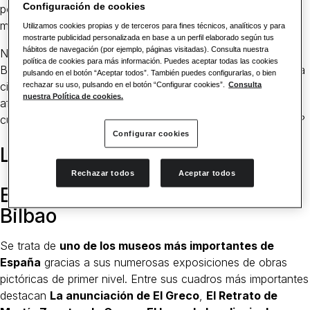
Configuración de cookies
por toda la ciudad, a lo largo de sus numerosos y variados
museos.
Utilizamos cookies propias y de terceros para fines técnicos, analíticos y para
mostrarte publicidad personalizada en base a un perfil elaborado según tus
hábitos de navegación (por ejemplo, páginas visitadas). Consulta nuestra
No hay día que no puedas visitar nuevas exposiciones en
política de cookies para más información. Puedes aceptar todas las cookies
Bilbao. Los amantes del arte y la historia encuentran en esta
pulsando en el botón “Aceptar todos”. También puedes configurarlas, o bien
ciudad un verdadero paraíso donde dar rienda suelta a su
rechazar su uso, pulsando en el botón “Configurar cookies”.
Consulta
nuestra Política de cookies.
afición a través de diferentes vertientes. ¿Quieres saber
cuáles son los museos más importantes de la capital vasca?
Configurar cookies
Los mejores museos de Bilbao
Rechazar todos
Aceptar todos
El Museo de Bellas Artes de
Bilbao
Se trata de
uno de los museos más importantes de
España
gracias a sus numerosas exposiciones de obras
pictóricas de primer nivel. Entre sus cuadros más importantes
destacan
La anunciación de El Greco
,
El Retrato de