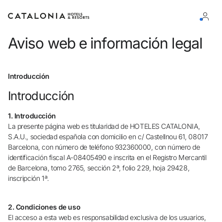
Aviso web e información legal
Inicia sesión en tu cuenta
Introducción
Introducción
1. Introducción
¿Olvidaste tu contraseña?
La presente página web es titularidad de HOTELES CATALONIA,
Iniciar sesión
S.A.U., sociedad española con domicilio en c/ Castellnou 61, 08017
Barcelona, con número de teléfono 932360000, con número de
o usa una de estas opciones
identificación fiscal A-08405490 e inscrita en el Registro Mercantil
de Barcelona, tomo 2765, sección 2ª, folio 229, hoja 29428,
Entra con Google
inscripción 1ª.
Iniciar sesión solo con mail
2. Condiciones de uso
El acceso a esta web es responsabilidad exclusiva de los usuarios,