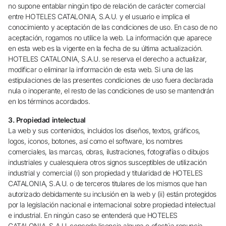
no supone entablar ningún tipo de relación de carácter comercial
¿Aún no tienes cuenta?
entre HOTELES CATALONIA, S.A.U. y el usuario e implica el
conocimiento y aceptación de las condiciones de uso. En caso de no
Crear una cuenta
aceptación, rogamos no utilice la web. La información que aparece
en esta web es la vigente en la fecha de su última actualización.
HOTELES CATALONIA, S.A.U. se reserva el derecho a actualizar,
modificar o eliminar la información de esta web. Si una de las
Disfruta los beneficios de formar parte de
estipulaciones de las presentes condiciones de uso fuera declarada
nula o inoperante, el resto de las condiciones de uso se mantendrán
en los términos acordados.
Mejor precio garantizado
3. Propiedad intelectual
La web y sus contenidos, incluidos los diseños, textos, gráficos,
Cancelación gratuita
logos, iconos, botones, así como el software, los nombres
comerciales, las marcas, obras, ilustraciones, fotografías o dibujos
industriales y cualesquiera otros signos susceptibles de utilización
Gana dinero con tus reservas
industrial y comercial (i) son propiedad y titularidad de HOTELES
CATALONIA, S.A.U. o de terceros titulares de los mismos que han
autorizado debidamente su inclusión en la web y (ii) están protegidos
Upgrade gratuito
por la legislación nacional e internacional sobre propiedad intelectual
e industrial. En ningún caso se entenderá que HOTELES
CATALONIA, S.A.U. concede licencia alguna o efectúa renuncia,